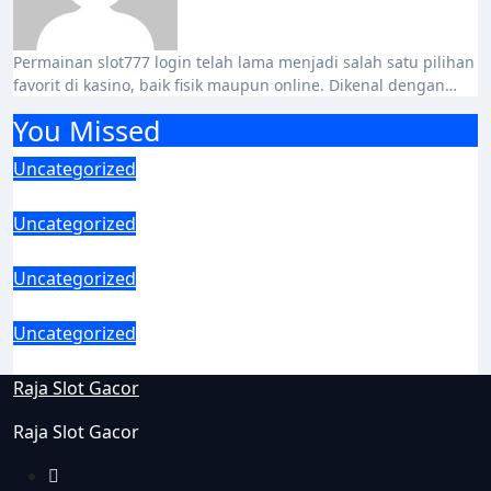
Permainan slot777 login telah lama menjadi salah satu pilihan
favorit di kasino, baik fisik maupun online. Dikenal dengan…
You Missed
Uncategorized
Kemenangan Beruntun (Winning Streak)
Uncategorized
Slot Gacor vs Slot Biasa: Perbedaan
Uncategorized
Mengenal Jenis-Jenis Bonus di Slot Online
Uncategorized
Beda Slot Volatilitas Tinggi vs Rendah
Raja Slot Gacor
Raja Slot Gacor